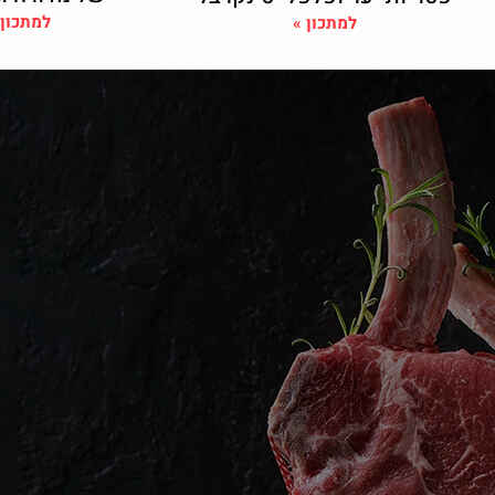
למתכון 
למתכון »