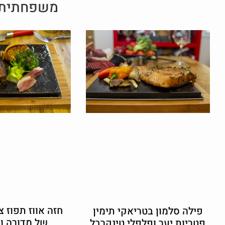
משפחתית ב
חזה אווז תפוז צ
פילה סלמון בטריאקי תימין
של מדורה וב
פטריות יער ופלפלי טינקרבל