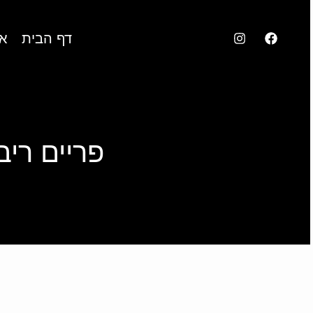
דף הבית
או
פריים ריב