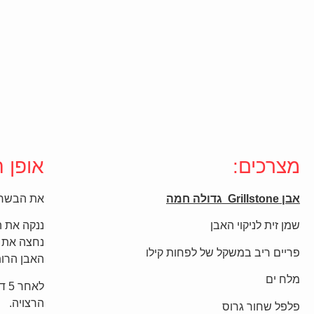
מצרכים:
אופן ה
אבן
Grillstone
גדולה חמה
את הבשר נ
שמן זית לניקוי האבן
ננקה את ה
נחצה את ה
פריים ריב במשקל של לפחות קילו
האבן הרות
מלח ים
לאח
הרצויה.
פלפל שחור גרוס