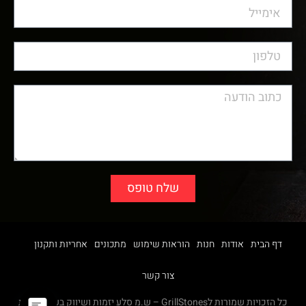
שלח טופס
דף הבית
אודות
חנות
הוראות שימוש
מתכונים
אחריות ותקנון
צור קשר
כל הזכויות שמורות לGrillStones – ש.מ סלע יזמות ושיווק בע"מ |
בניית