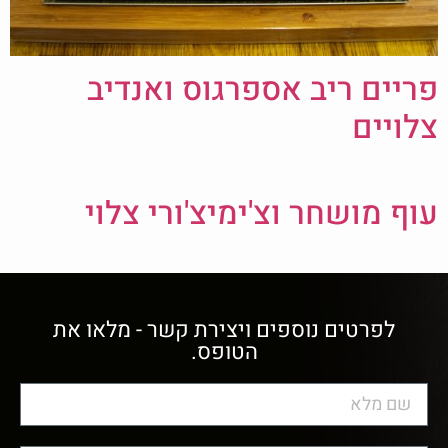
פריים ריב אספרגוס ואנדיב
צלויים
עוף מושחר וצ'ימיצ'ורי צלוי
לפרטים נוספים ויצירת קשר - מלאו את
הטופס.