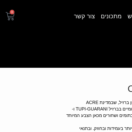
0
ש
מתכונים
צור קשר
רזיל, שבמדינת ACRE
סוג עץ זה נקרא TIGER המוכר היטב לשבטים המקומיים בברזיל TUPI-GUARANI ו-
T גדל בצבעים של כתומים ושחורים מכאן הצבע המיוחד
ותר בעמידות ובחוזק. ובתנאי