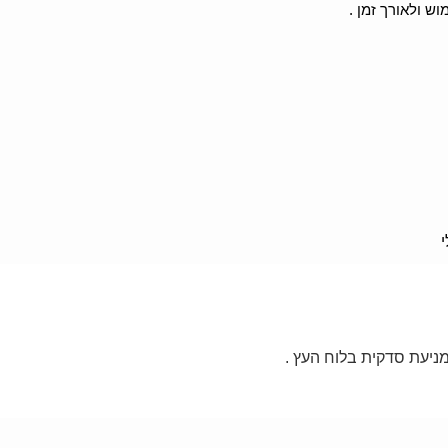
ש ולאורך זמן .
י
ניעת סדקית בלוח העץ .