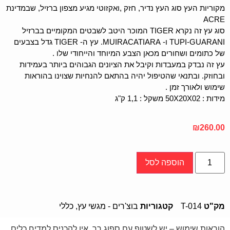
מקוריות העץ סוג העץ נדיר, חזק ,ואקזוטי מגיע מצפון ברזיל, שבמדינת
ACRE
סוג עץ זה נקרא TIGER המוכר היטב לשבטים המקומיים בברזיל
TUPI-GUARANI ו- MUIRACATIARA. עץ ה- TIGER גדל בצבעים
של כתומים ושחורים מכאן הצבע המיוחד והייחודי שלו .
עץ זה נבדק במעבדות וקיבל את הציונים הגבוהים ביותר בעמידות
ובחוזק. ובתנאי שהטיפול יהיה בהתאם להנחיות שצוינו בהוראות
שימוש ולאורך זמן .
מידות : 50X20X02 משקל : 1,1 ק"ג
₪
260.00
הוספה לסל
מק"ט
T-014
קטגוריות
בוצ'רים - מגשי עץ
,
כללי
הוראות שימוש – יש לשטוף עם ספוג רך, אין להכניס למדיח כלים .